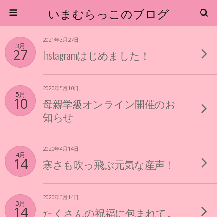
いまむらっこのブログ
2021年3月27日
3月
27
Instagramはじめました！
2020年5月10日
5月
10
母親学級オンライン開催のお
知らせ
2020年4月14日
4月
14
寒さも吹っ飛ぶ元気な産声！
2020年3月14日
3月
14
たくさんの祝福に包まれて。